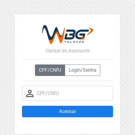
Central do Assinante
CPF/CNPJ
Login/Senha
person_outline
CPF/CNPJ
Acessar